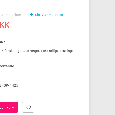
0
anmeldelser
Skriv anmeldelse
DKK
DKK
7 forskellige G-strenge. Forskelligt dessings
polyamid
SHOP-1425
æg i kurv