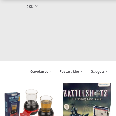
DKK
Gavekurve
Festartikler
Gadgets