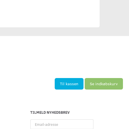
Til kassen
Se indkøbskurv
TILMELD NYHEDSBREV
Email-
adresse