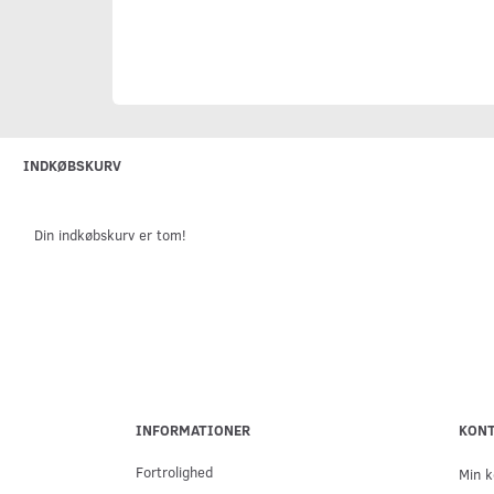
INDKØBSKURV
Din indkøbskurv er tom!
INFORMATIONER
KON
Fortrolighed
Min k