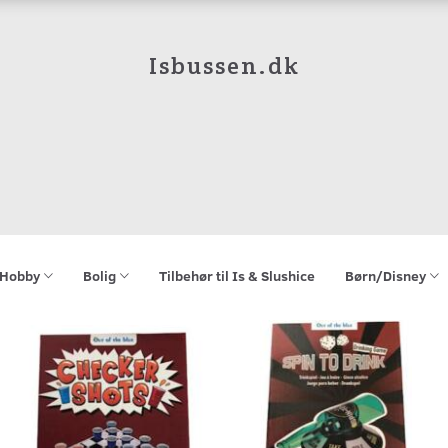
Isbussen.dk
Hobby
Bolig
Tilbehør til Is & Slushice
Børn/Disney