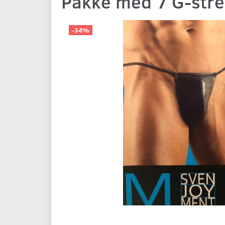
Pakke med 7 G-str
-34%