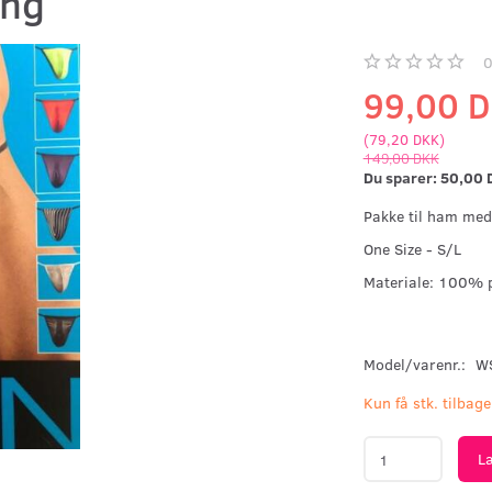
eng
99,00 
(
79,20 DKK
)
149,00 DKK
Du sparer:
50,00 
Pakke til ham med 
One Size - S/L
Materiale: 100% 
Model/varenr.:
W
Kun få stk. tilbage
L