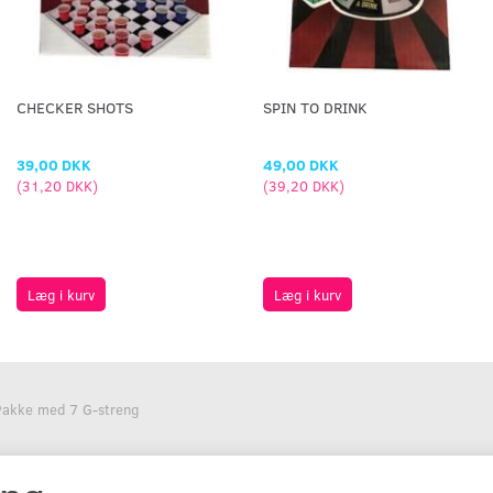
CHECKER SHOTS
SPIN TO DRINK
39,00 DKK
49,00 DKK
(
31,20 DKK
)
(
39,20 DKK
)
Læg i kurv
Læg i kurv
Pakke med 7 G-streng