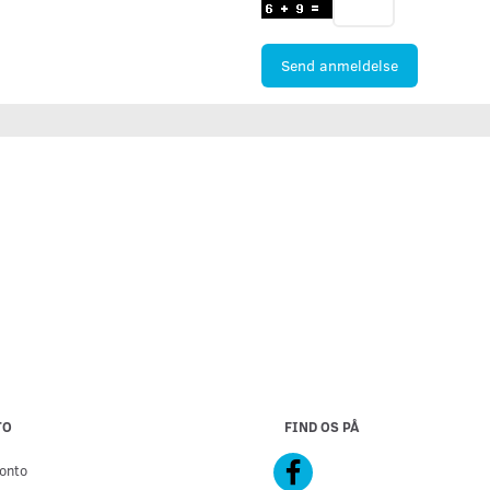
Send anmeldelse
TO
FIND OS PÅ
onto