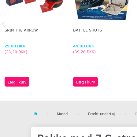
SPIN THE ARROW
BATTLE SHOTS
29,00 DKK
49,00 DKK
(
23,20 DKK
)
(
39,20 DKK
)
Læg i kurv
Læg i kurv
Mænd
Frækt undertøj