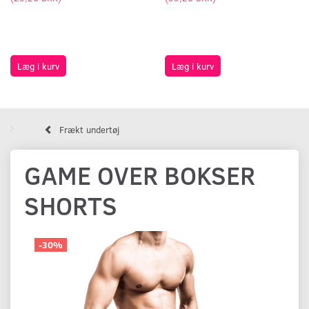
Læg i kurv
Læg i kurv
Frækt undertøj
GAME OVER BOKSER
SHORTS
-30%