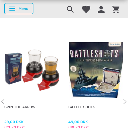
Menu
Skifte navigation
SPIN THE ARROW
BATTLE SHOTS
29,00 DKK
49,00 DKK
(
23,20 DKK
)
(
39,20 DKK
)