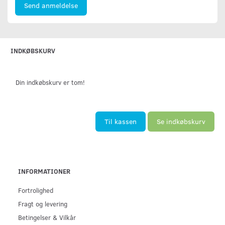
Send anmeldelse
INDKØBSKURV
Din indkøbskurv er tom!
Til kassen
Se indkøbskurv
INFORMATIONER
Fortrolighed
Fragt og levering
Betingelser & Vilkår