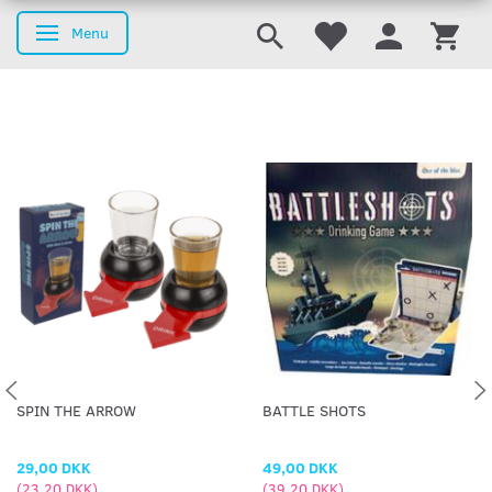
Menu
Skifte navigation
SPIN THE ARROW
BATTLE SHOTS
29,00 DKK
49,00 DKK
(
23,20 DKK
)
(
39,20 DKK
)