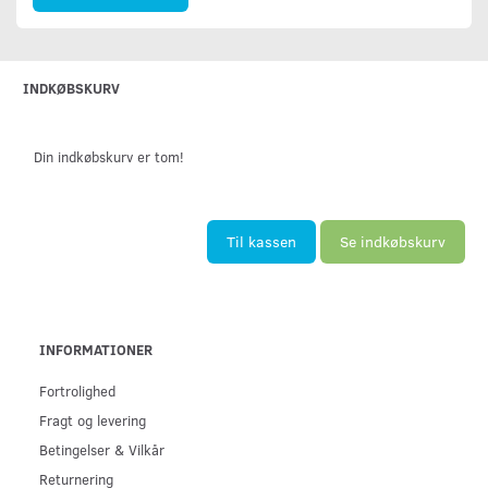
INDKØBSKURV
Din indkøbskurv er tom!
Til kassen
Se indkøbskurv
INFORMATIONER
Fortrolighed
Fragt og levering
Betingelser & Vilkår
Returnering