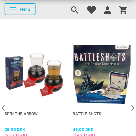
Menu
Skifte navigation
SPIN THE ARROW
BATTLE SHOTS
29,00 DKK
49,00 DKK
(
23,20 DKK
)
(
39,20 DKK
)