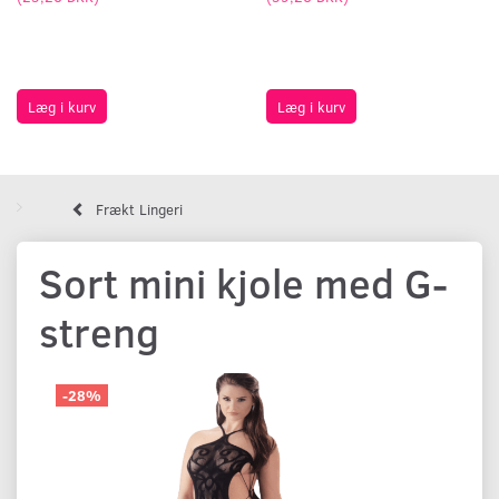
Læg i kurv
Læg i kurv
Frækt Lingeri
Sort mini kjole med G-
streng
-28%