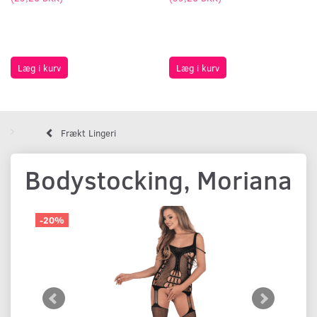
Læg i kurv
Læg i kurv
Frækt Lingeri
Bodystocking, Moriana
-20%