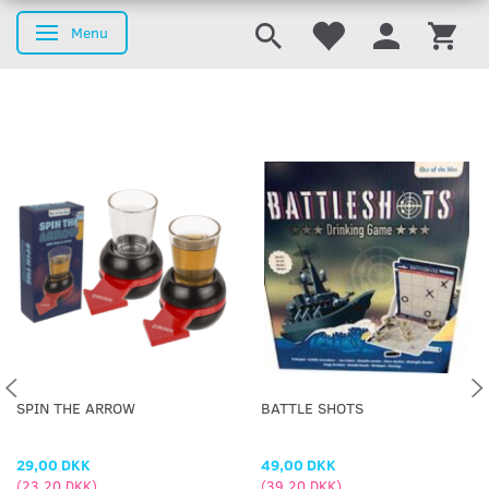
Menu
Skifte navigation
SPIN THE ARROW
BATTLE SHOTS
29,00 DKK
49,00 DKK
(
23,20 DKK
)
(
39,20 DKK
)