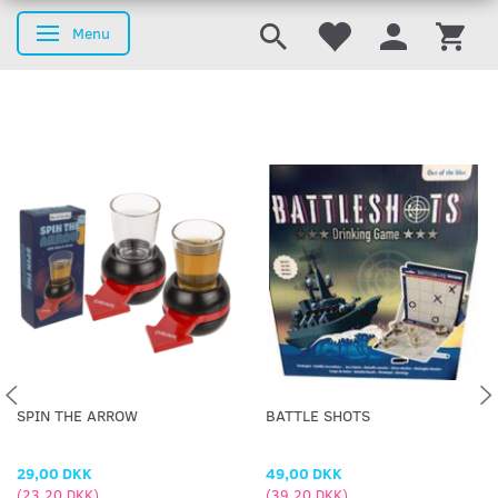
Menu
Skifte navigation
SPIN THE ARROW
BATTLE SHOTS
29,00 DKK
49,00 DKK
(
23,20 DKK
)
(
39,20 DKK
)