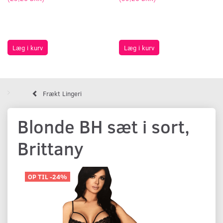
Læg i kurv
Læg i kurv
Frækt Lingeri
Blonde BH sæt i sort,
Brittany
OP TIL -24%