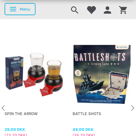
Menu
Skifte navigation
SPIN THE ARROW
BATTLE SHOTS
29,00 DKK
49,00 DKK
(
23,20 DKK
)
(
39,20 DKK
)