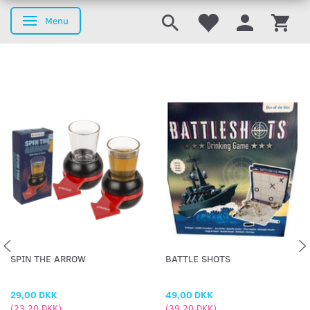
Menu
Skifte navigation
SPIN THE ARROW
BATTLE SHOTS
29,00 DKK
49,00 DKK
(
23,20 DKK
)
(
39,20 DKK
)