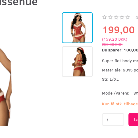
issehue
199,00
(
159,20 DKK
)
299,00 DKK
Du sparer:
100,0
Super flot body m
Materiale: 90% p
Str. L/XL
Model/varenr.:
W
Kun få stk. tilbage
L