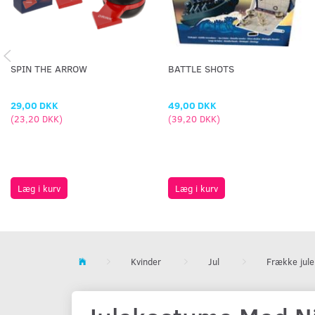
SPIN THE ARROW
BATTLE SHOTS
29,00 DKK
49,00 DKK
(
23,20 DKK
)
(
39,20 DKK
)
Læg i kurv
Læg i kurv
Kvinder
Jul
Frække jul