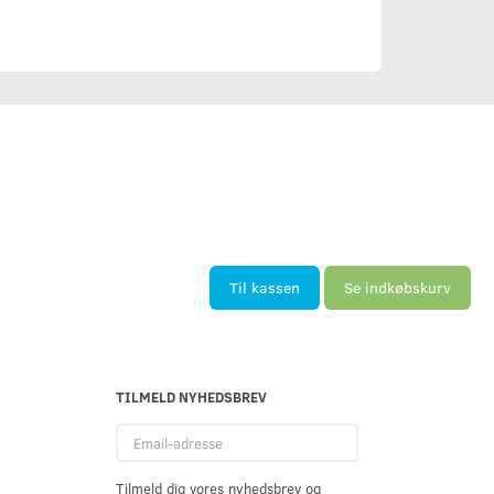
Til kassen
Se indkøbskurv
TILMELD NYHEDSBREV
Email-
adresse
Tilmeld dig vores nyhedsbrev og