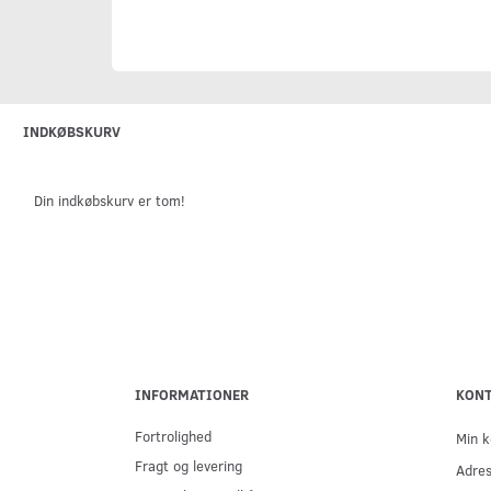
INDKØBSKURV
Din indkøbskurv er tom!
INFORMATIONER
KON
Fortrolighed
Min k
Fragt og levering
Adre