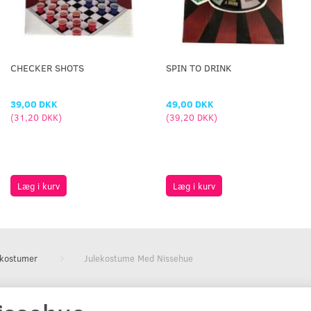
CHECKER SHOTS
SPIN TO DRINK
39,00 DKK
49,00 DKK
(
31,20 DKK
)
(
39,20 DKK
)
Læg i kurv
Læg i kurv
ekostumer
Julekostume Med Nissehue