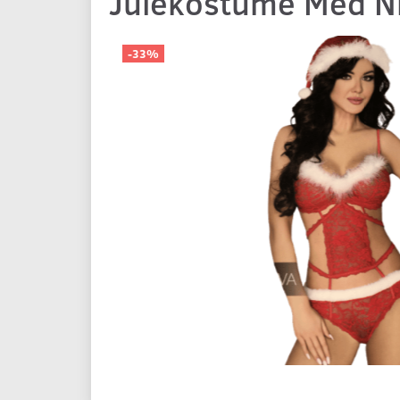
Julekostume Med N
-33%