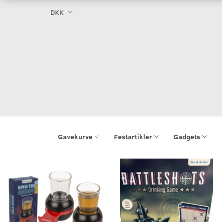
DKK
Gavekurve
Festartikler
Gadgets