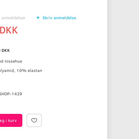
0
anmeldelser
Skriv anmeldelse
 DKK
0 DKK
ed nissehue
olyamid, 10% elastan
SHOP-1429
æg i kurv