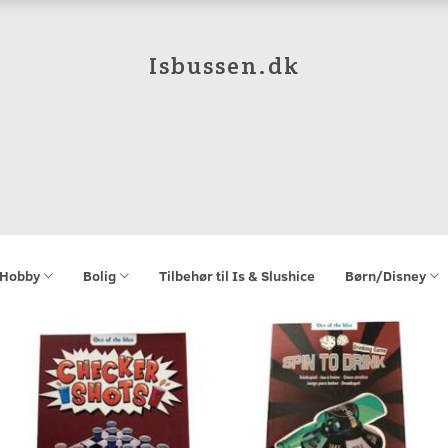
Isbussen.dk
Hobby
Bolig
Tilbehør til Is & Slushice
Børn/Disney