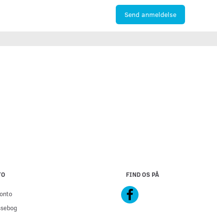
Send anmeldelse
TO
FIND OS PÅ
onto
ssebog