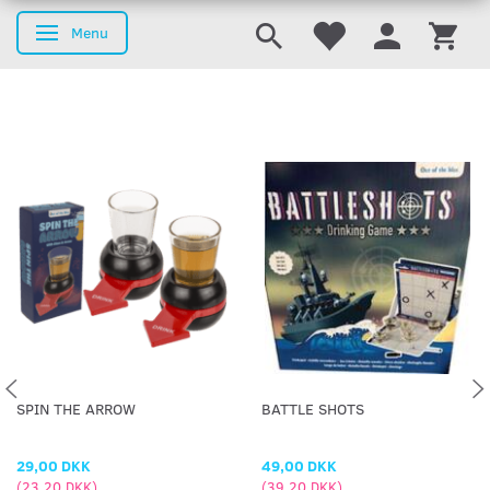
Menu
Skifte navigation
SPIN THE ARROW
BATTLE SHOTS
29,00 DKK
49,00 DKK
(
23,20 DKK
)
(
39,20 DKK
)