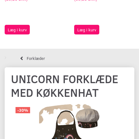
Læg i kurv
Læg i kurv
Forklæder
UNICORN FORKLÆDE
MED KØKKENHAT
-30%