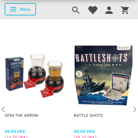
Menu
Skifte navigation
SPIN THE ARROW
BATTLE SHOTS
29,00 DKK
49,00 DKK
(
23,20 DKK
)
(
39,20 DKK
)