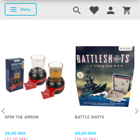
Menu
Skifte navigation
SPIN THE ARROW
BATTLE SHOTS
29,00 DKK
49,00 DKK
(
23,20 DKK
)
(
39,20 DKK
)