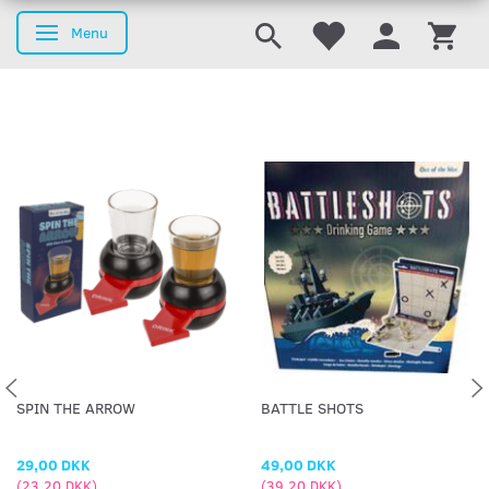
Menu
Skifte navigation
SPIN THE ARROW
BATTLE SHOTS
29,00 DKK
49,00 DKK
(
23,20 DKK
)
(
39,20 DKK
)