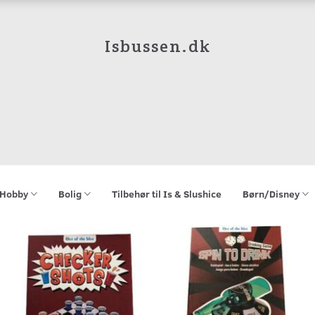
Isbussen.dk
Hobby
Bolig
Tilbehør til Is & Slushice
Børn/Disney