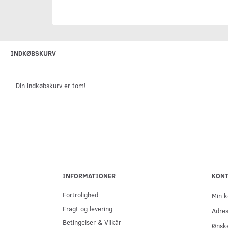
INDKØBSKURV
Din indkøbskurv er tom!
INFORMATIONER
KON
Fortrolighed
Min k
Fragt og levering
Adre
Betingelser & Vilkår
Ønske