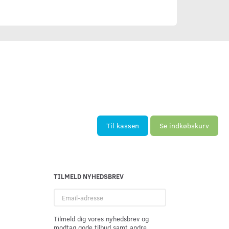
Til kassen
Se indkøbskurv
TILMELD NYHEDSBREV
Email-
adresse
Tilmeld dig vores nyhedsbrev og
modtag gode tilbud samt andre