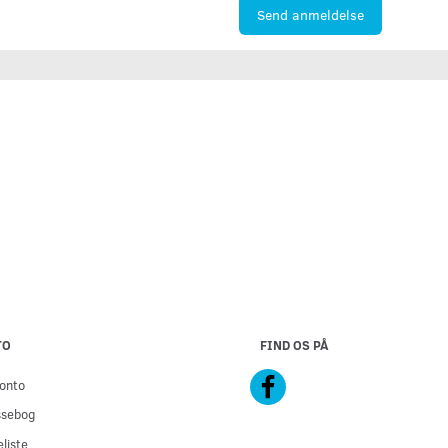
Send anmeldelse
TO
FIND OS PÅ
onto
ssebog
liste