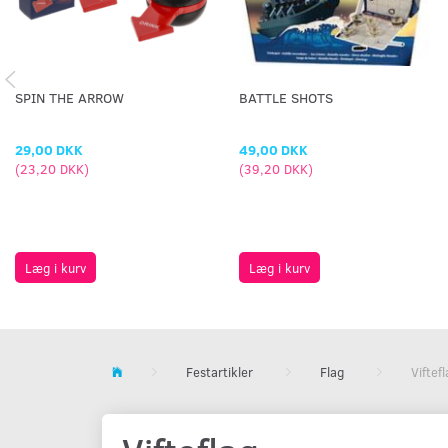
SPIN THE ARROW
BATTLE SHOTS
29,00 DKK
49,00 DKK
(
23,20 DKK
)
(
39,20 DKK
)
Læg i kurv
Læg i kurv
Festartikler
Flag
Viftef