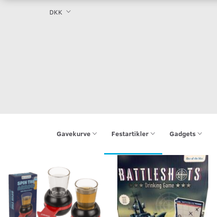
DKK
Gavekurve
Festartikler
Gadgets