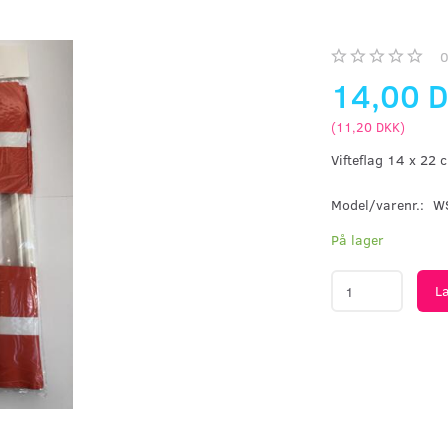
14,00 
(
11,20 DKK
)
Vifteflag 14 x 22 
Model/varenr.:
W
På lager
L