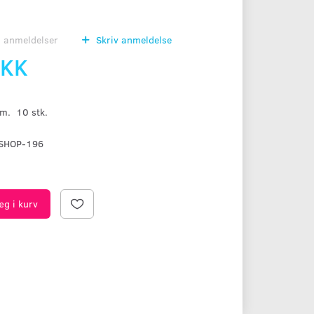
0
anmeldelser
Skriv anmeldelse
DKK
cm. 10 stk.
SHOP-196
æg i kurv