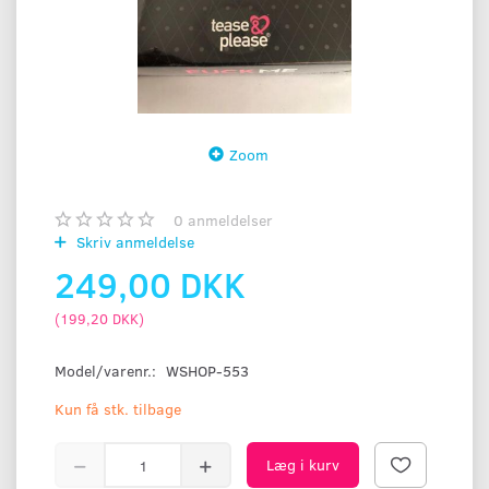
Zoom
0
anmeldelser
Skriv anmeldelse
249,00 DKK
(
199,20 DKK
)
Model/varenr.:
WSHOP-553
Kun få stk. tilbage
Læg i kurv