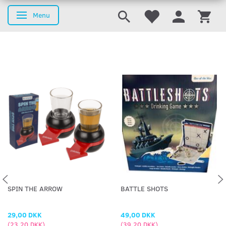
Menu
Skifte navigation
SPIN THE ARROW
BATTLE SHOTS
29,00 DKK
49,00 DKK
(
23,20 DKK
)
(
39,20 DKK
)