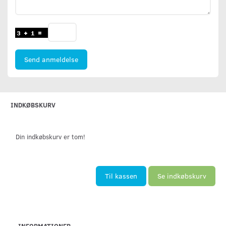
Send anmeldelse
INDKØBSKURV
Din indkøbskurv er tom!
Til kassen
Se indkøbskurv
INFORMATIONER