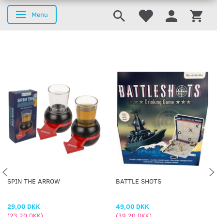
Menu
Skifte navigation
SPIN THE ARROW
BATTLE SHOTS
29,00 DKK
49,00 DKK
(
23,20 DKK
)
(
39,20 DKK
)