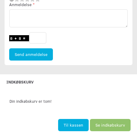
Anmeldelse
Send anmeldelse
INDKØBSKURV
Din indkøbskurv er tom!
Til kassen
Se indkøbskurv