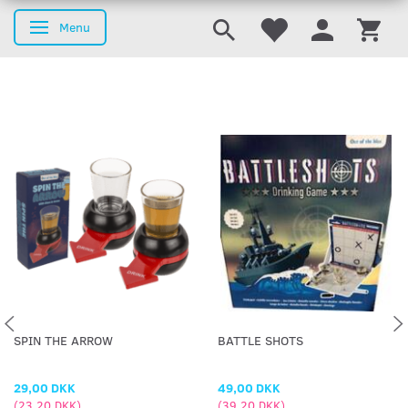
Menu
Skifte navigation
SPIN THE ARROW
BATTLE SHOTS
29,00 DKK
49,00 DKK
(
23,20 DKK
)
(
39,20 DKK
)