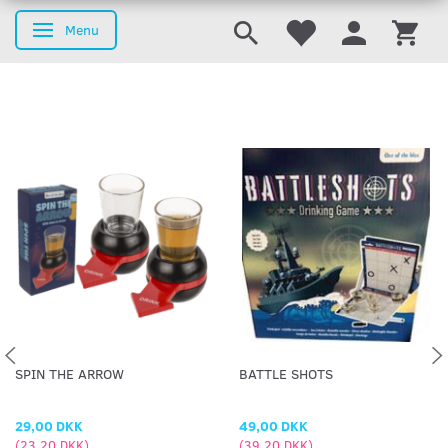
Menu
Skifte navigation
SPIN THE ARROW
BATTLE SHOTS
29,00 DKK
49,00 DKK
(
23,20 DKK
)
(
39,20 DKK
)