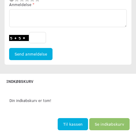
Anmeldelse
Send anmeldelse
INDKØBSKURV
Din indkøbskurv er tom!
Til kassen
Se indkøbskurv