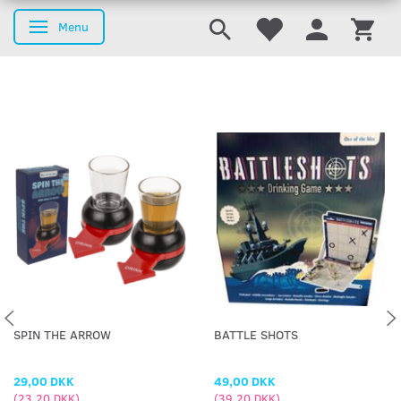
Menu
Skifte navigation
SPIN THE ARROW
BATTLE SHOTS
29,00 DKK
49,00 DKK
(
23,20 DKK
)
(
39,20 DKK
)