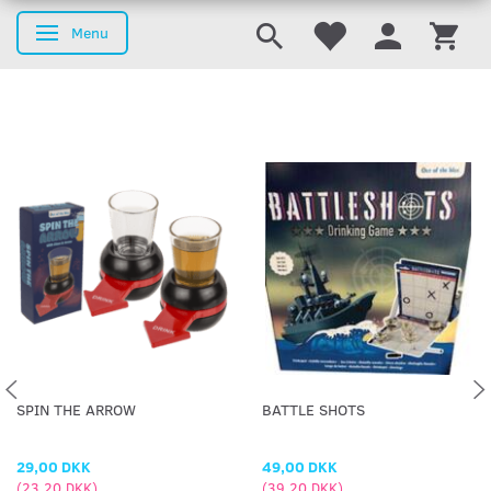
Menu
Skifte navigation
SPIN THE ARROW
BATTLE SHOTS
29,00 DKK
49,00 DKK
(
23,20 DKK
)
(
39,20 DKK
)