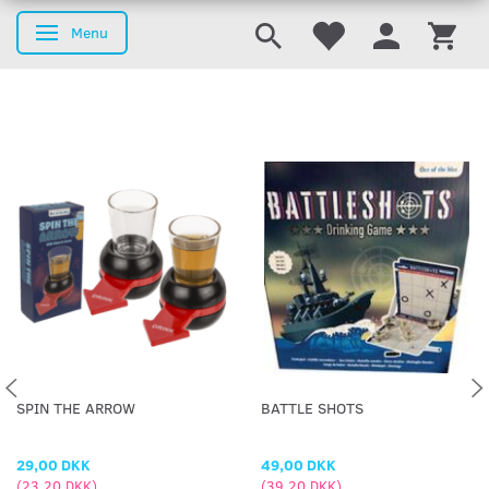
Menu
Skifte navigation
SPIN THE ARROW
BATTLE SHOTS
29,00 DKK
49,00 DKK
(
23,20 DKK
)
(
39,20 DKK
)