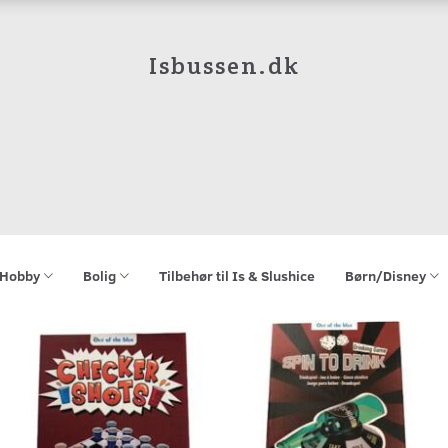
Isbussen.dk
Hobby
Bolig
Tilbehør til Is & Slushice
Børn/Disney