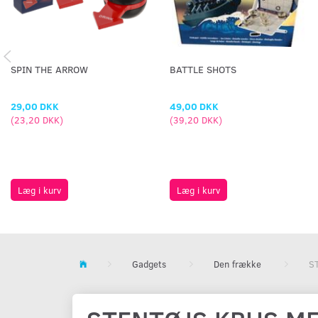
SPIN THE ARROW
BATTLE SHOTS
29,00 DKK
49,00 DKK
(
23,20 DKK
)
(
39,20 DKK
)
Læg i kurv
Læg i kurv
Gadgets
Den frække
S