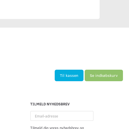
Til kassen
Se indkøbskurv
TILMELD NYHEDSBREV
Email-
adresse
Tilmeld dig vores nyhedsbrev og