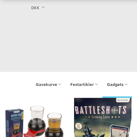
DKK
Gavekurve
Festartikler
Gadgets