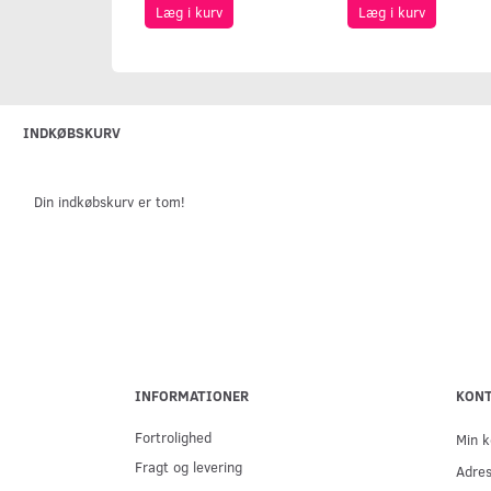
Læg i kurv
Læg i kurv
INDKØBSKURV
Din indkøbskurv er tom!
INFORMATIONER
KON
Fortrolighed
Min k
Fragt og levering
Adre