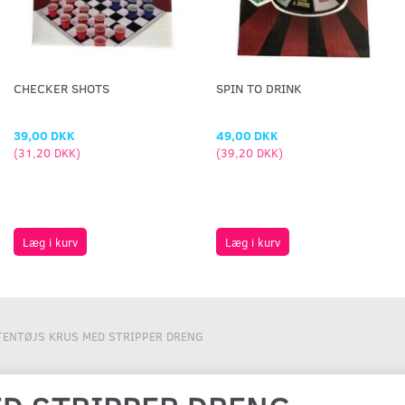
CHECKER SHOTS
SPIN TO DRINK
39,00 DKK
49,00 DKK
(
31,20 DKK
)
(
39,20 DKK
)
Læg i kurv
Læg i kurv
TENTØJS KRUS MED STRIPPER DRENG