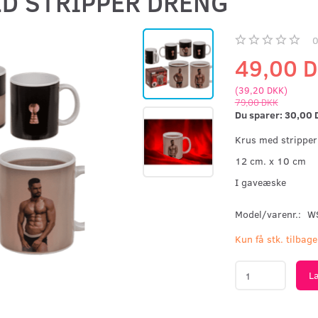
D STRIPPER DRENG
49,00 
(
39,20 DKK
)
79,00 DKK
Du sparer:
30,00 
Krus med stripper
12 cm. x 10 cm
I gaveæske
Model/varenr.:
W
Kun få stk. tilbage
L