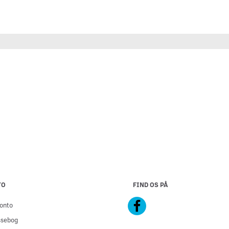
TO
FIND OS PÅ
onto
ssebog