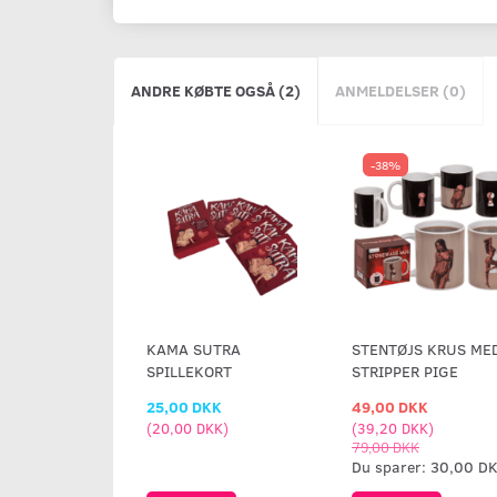
ANDRE KØBTE OGSÅ (2)
ANMELDELSER (0)
-38%
KAMA SUTRA
STENTØJS KRUS ME
SPILLEKORT
STRIPPER PIGE
25,00 DKK
49,00 DKK
(
20,00 DKK
)
(
39,20 DKK
)
79,00 DKK
Du sparer:
30,00 D