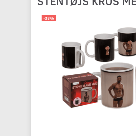
STENTØJS KRUS ME
-38%