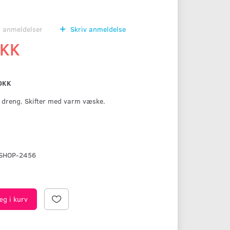
0
anmeldelser
Skriv anmeldelse
DKK
DKK
 dreng. Skifter med varm væske.
SHOP-2456
æg i kurv