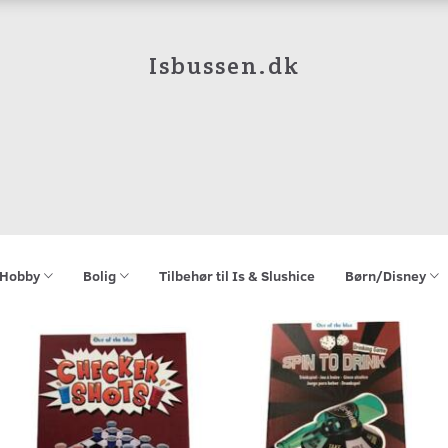
Isbussen.dk
Hobby
Bolig
Tilbehør til Is & Slushice
Børn/Disney