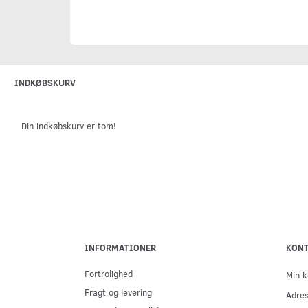
INDKØBSKURV
Din indkøbskurv er tom!
INFORMATIONER
KON
Fortrolighed
Min k
Fragt og levering
Adre