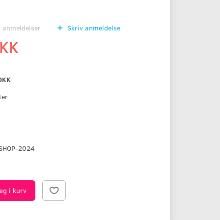
0
anmeldelser
Skriv anmeldelse
DKK
DKK
ter
SHOP-2024
æg i kurv