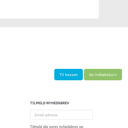
Til kassen
Se indkøbskurv
TILMELD NYHEDSBREV
Email-
adresse
Tilmeld dig vores nyhedsbrev og