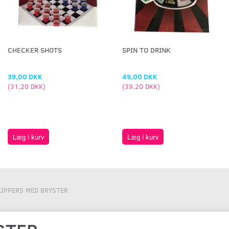
CHECKER SHOTS
SPIN TO DRINK
39,00 DKK
49,00 DKK
(
31,20 DKK
)
(
39,20 DKK
)
Læg i kurv
Læg i kurv
LIPPERS MED BRYSTER