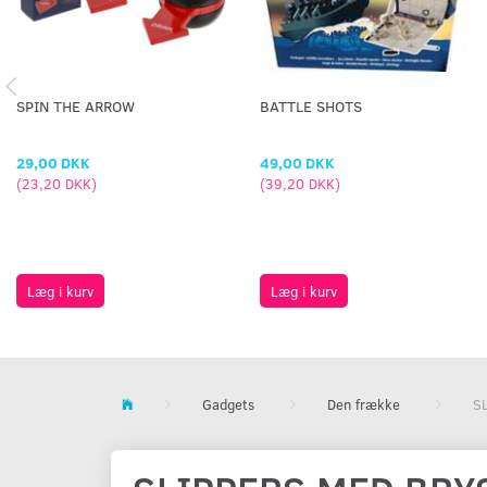
SPIN THE ARROW
BATTLE SHOTS
29,00 DKK
49,00 DKK
(
23,20 DKK
)
(
39,20 DKK
)
Læg i kurv
Læg i kurv
Gadgets
Den frække
S