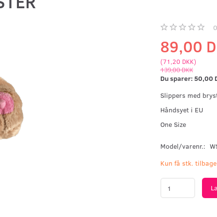
STER
89,00 
(
71,20 DKK
)
139,00 DKK
Du sparer:
50,00 
Slippers med brys
Håndsyet i EU
One Size
Model/varenr.:
W
Kun få stk. tilbage
L