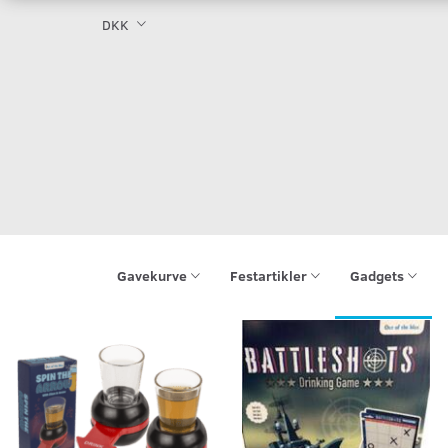
DKK
Gavekurve
Festartikler
Gadgets