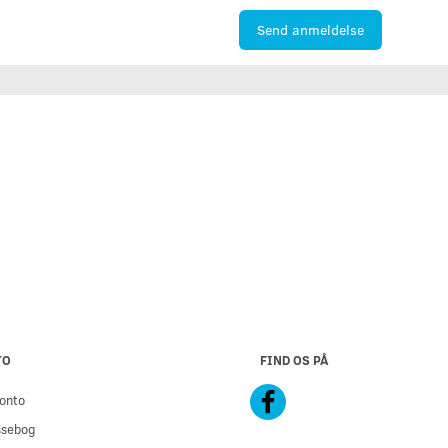
Send anmeldelse
TO
FIND OS PÅ
onto
ssebog