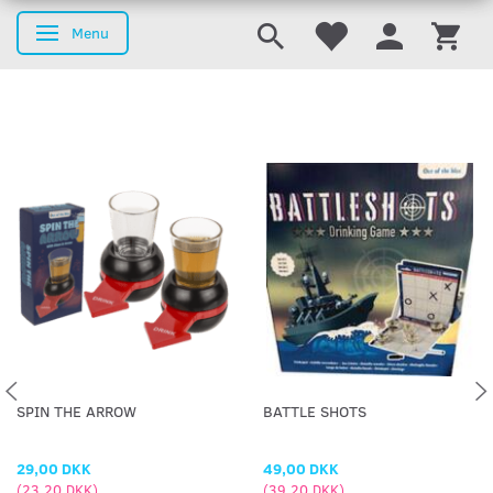
Menu
Skifte navigation
SPIN THE ARROW
BATTLE SHOTS
29,00 DKK
49,00 DKK
(
23,20 DKK
)
(
39,20 DKK
)