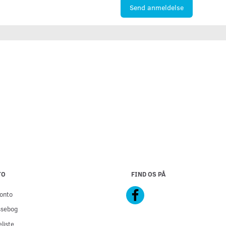
Send anmeldelse
TO
FIND OS PÅ
onto
ssebog
liste