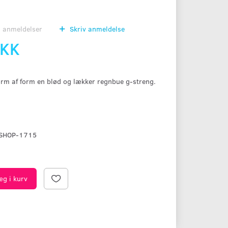
0
anmeldelser
Skriv anmeldelse
DKK
orm af form en blød og lækker regnbue g-streng.
SHOP-1715
æg i kurv