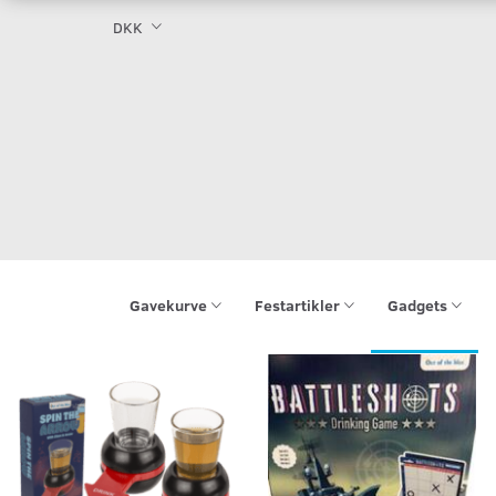
DKK
Gavekurve
Festartikler
Gadgets