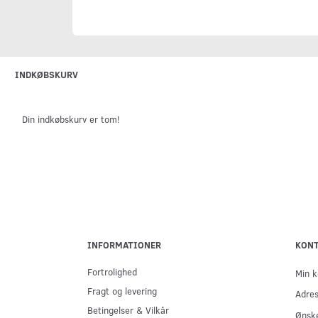
INDKØBSKURV
Din indkøbskurv er tom!
INFORMATIONER
KON
Fortrolighed
Min k
Fragt og levering
Adre
Betingelser & Vilkår
Ønske