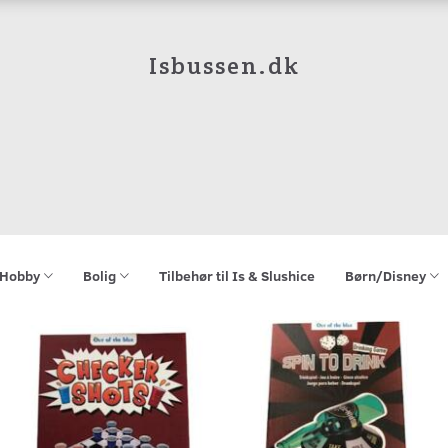
Isbussen.dk
Hobby
Bolig
Tilbehør til Is & Slushice
Børn/Disney