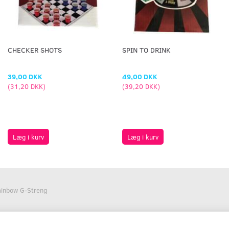
CHECKER SHOTS
SPIN TO DRINK
39,00 DKK
49,00 DKK
(
31,20 DKK
)
(
39,20 DKK
)
Læg i kurv
Læg i kurv
ainbow G-Streng