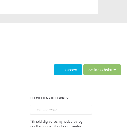
Til kassen
Se indkøbskurv
TILMELD NYHEDSBREV
Email-
adresse
Tilmeld dig vores nyhedsbrev og
modtag gode tilbud samt andre