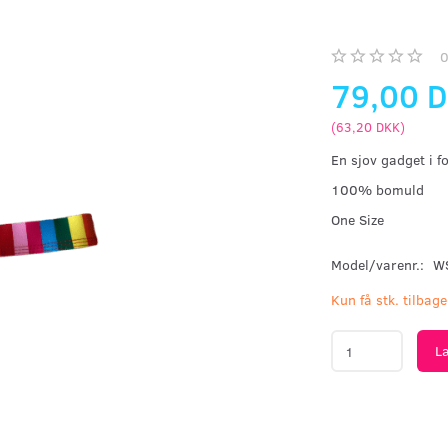
79,00 
(
63,20 DKK
)
En sjov gadget i f
100% bomuld
One Size
Model/varenr.:
W
Kun få stk. tilbage
L