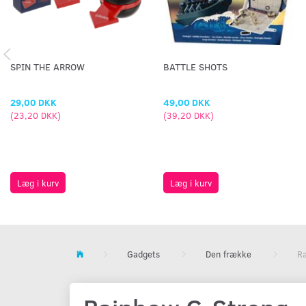
SPIN THE ARROW
BATTLE SHOTS
29,00 DKK
49,00 DKK
(
23,20 DKK
)
(
39,20 DKK
)
Læg i kurv
Læg i kurv
Gadgets
Den frække
R