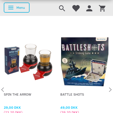
Menu
Skifte navigation
SPIN THE ARROW
BATTLE SHOTS
29,00 DKK
49,00 DKK
(
23,20 DKK
)
(
39,20 DKK
)