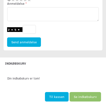
Anmeldelse
Send anmeldelse
INDKØBSKURV
Din indkøbskurv er tom!
Til kassen
Se indkøbskurv