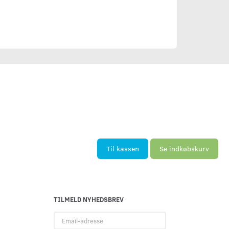
Til kassen
Se indkøbskurv
TILMELD NYHEDSBREV
Email-
adresse