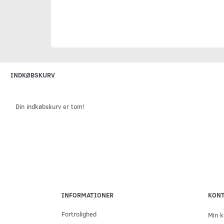
INDKØBSKURV
Din indkøbskurv er tom!
INFORMATIONER
KON
Fortrolighed
Min k