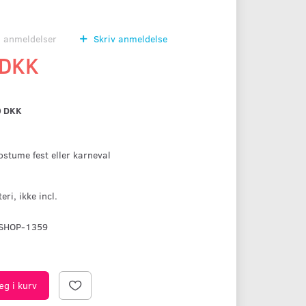
0
anmeldelser
Skriv anmeldelse
 DKK
0 DKK
kostume fest eller karneval
ri, ikke incl.
SHOP-1359
æg i kurv