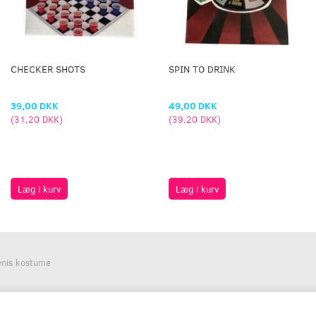
CHECKER SHOTS
SPIN TO DRINK
39,00 DKK
49,00 DKK
(
31,20 DKK
)
(
39,20 DKK
)
Læg i kurv
Læg i kurv
enis kostume