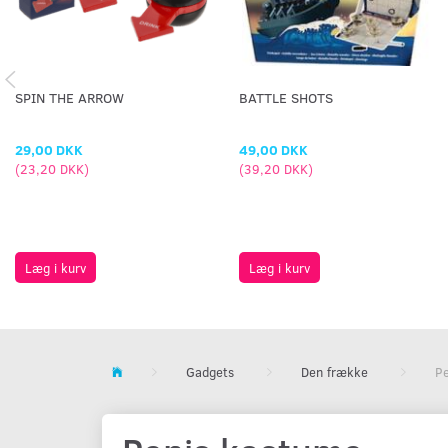
SPIN THE ARROW
BATTLE SHOTS
29,00 DKK
49,00 DKK
(
23,20 DKK
)
(
39,20 DKK
)
Læg i kurv
Læg i kurv
Gadgets
Den frække
P