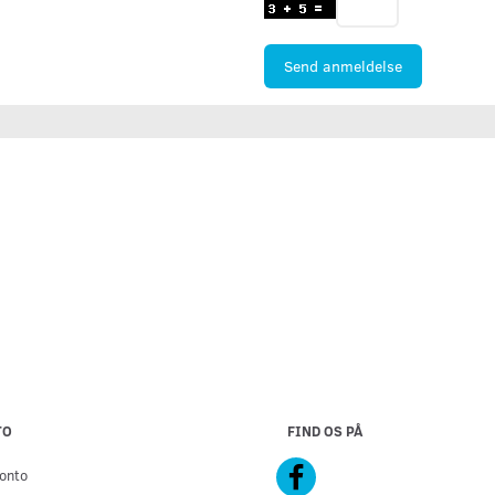
Send anmeldelse
TO
FIND OS PÅ
onto