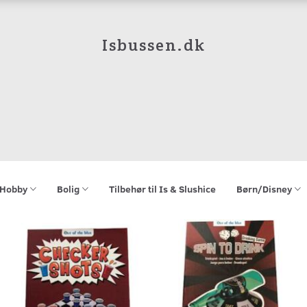
Isbussen.dk
Hobby
Bolig
Tilbehør til Is & Slushice
Børn/Disney