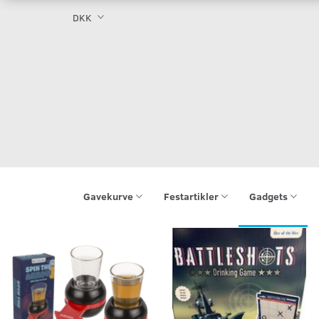
DKK
Gavekurve
Festartikler
Gadgets