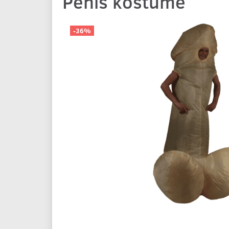
Penis kostume
-36%