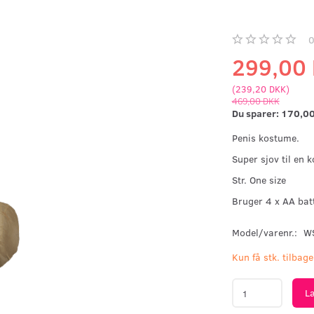
299,00
(
239,20 DKK
)
469,00 DKK
Du sparer:
170,0
Penis kostume.
Super sjov til en 
Str. One size
Bruger 4 x AA batte
Model/varenr.:
W
Kun få stk. tilbage
L