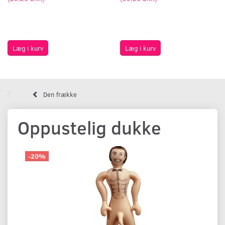
Læg i kurv
Læg i kurv
Den frække
Oppustelig dukke
-20%