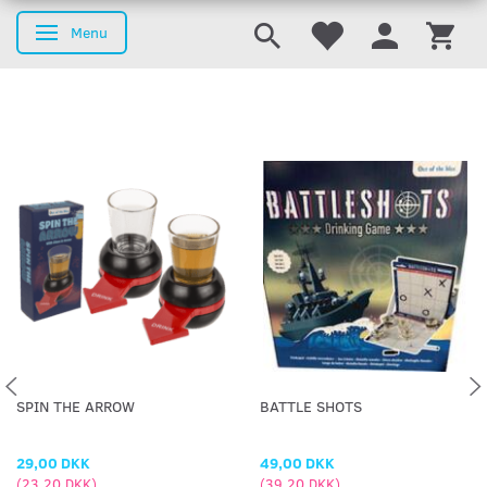
Menu
Skifte navigation
SPIN THE ARROW
BATTLE SHOTS
29,00 DKK
49,00 DKK
(
23,20 DKK
)
(
39,20 DKK
)