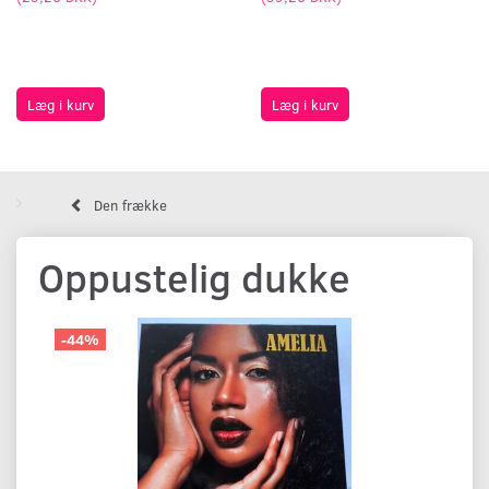
Læg i kurv
Læg i kurv
Den frække
Oppustelig dukke
-44%