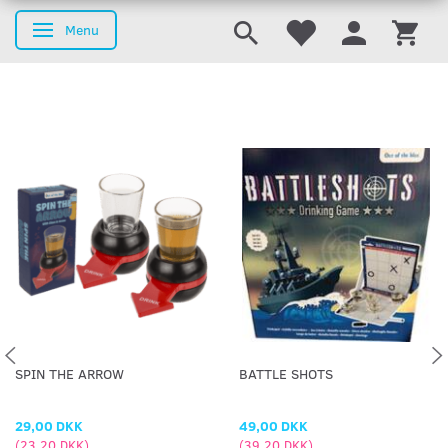
Menu
Skifte navigation
SPIN THE ARROW
BATTLE SHOTS
29,00 DKK
49,00 DKK
(
23,20 DKK
)
(
39,20 DKK
)