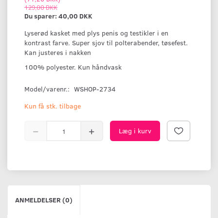
129,00 DKK
Du sparer:
40,00 DKK
Lyserød kasket med plys penis og testikler i en
kontrast farve. Super sjov til polterabender, tøsefest.
Kan justeres i nakken
100% polyester. Kun håndvask
Model/varenr.:
WSHOP-2734
Kun få stk. tilbage
Læg i kurv
ANMELDELSER (0)