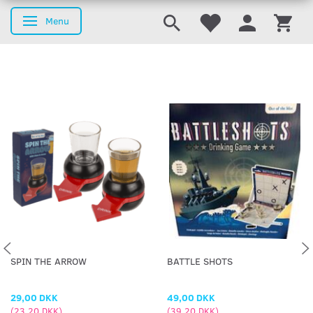
Menu
Skifte navigation
SPIN THE ARROW
BATTLE SHOTS
29,00 DKK
49,00 DKK
(
23,20 DKK
)
(
39,20 DKK
)