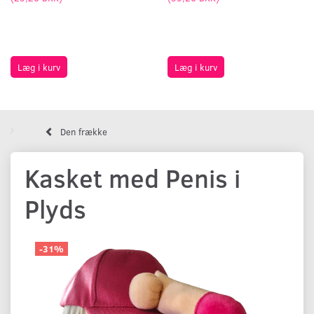
Læg i kurv
Læg i kurv
Den frække
Kasket med Penis i
Plyds
-31%