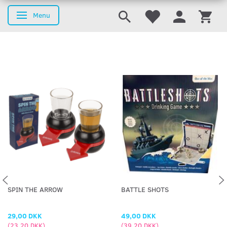
Menu
Skifte navigation
SPIN THE ARROW
BATTLE SHOTS
29,00 DKK
49,00 DKK
(
23,20 DKK
)
(
39,20 DKK
)