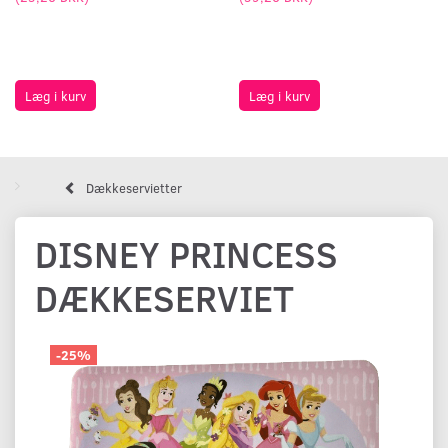
Læg i kurv
Læg i kurv
Dækkeservietter
DISNEY PRINCESS
DÆKKESERVIET
-25%