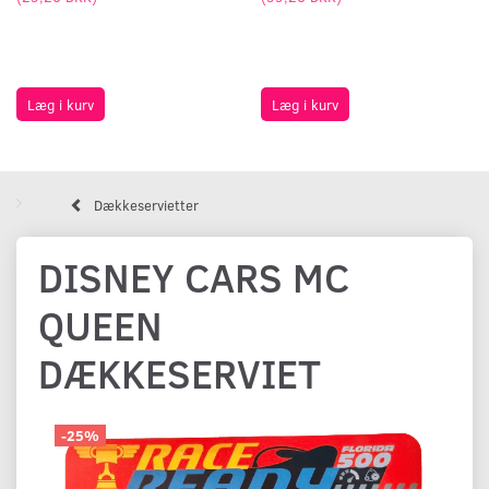
Læg i kurv
Læg i kurv
Dækkeservietter
DISNEY CARS MC
QUEEN
DÆKKESERVIET
-25%