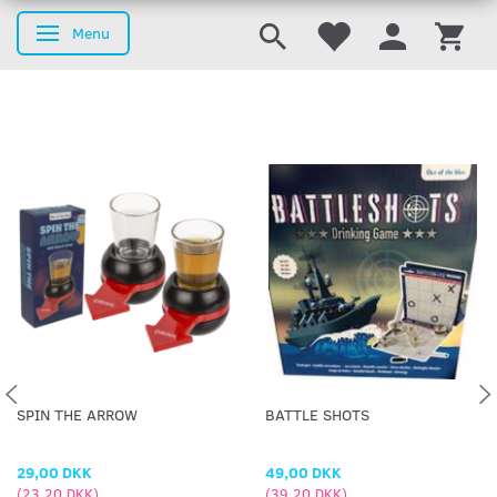
Menu
Skifte navigation
SPIN THE ARROW
BATTLE SHOTS
29,00 DKK
49,00 DKK
(
23,20 DKK
)
(
39,20 DKK
)