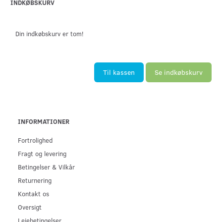
INDKØBSKURV
Din indkøbskurv er tom!
Til kassen
Se indkøbskurv
INFORMATIONER
Fortrolighed
Fragt og levering
Betingelser & Vilkår
Returnering
Kontakt os
Oversigt
Lejebetingelser