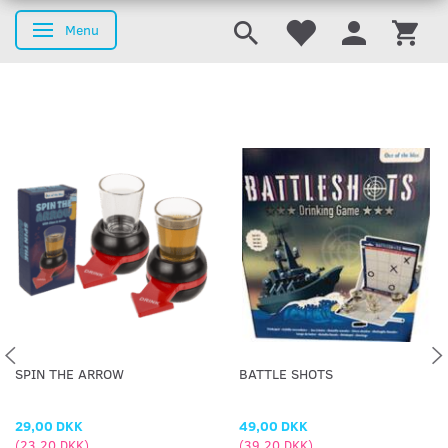
Menu
Skifte navigation
SPIN THE ARROW
BATTLE SHOTS
29,00 DKK
49,00 DKK
(
23,20 DKK
)
(
39,20 DKK
)