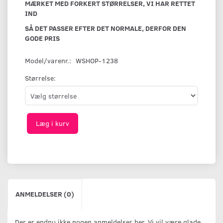
MÆRKET MED FORKERT STØRRELSER, VI HAR RETTET
IND
SÅ DET PASSER EFTER DET NORMALE, DERFOR DEN
GODE PRIS
Model/varenr.:
WSHOP-1238
Størrelse:
Læg i kurv
ANMELDELSER (0)
Der er endnu ikke nogen anmeldelser her. Vi vil være glade