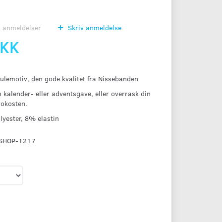
0
anmeldelser
Skriv anmeldelse
DKK
ulemotiv, den gode kvalitet fra Nissebanden
kalender- eller adventsgave, eller overrask din
rokosten.
lyester, 8% elastin
SHOP-1217