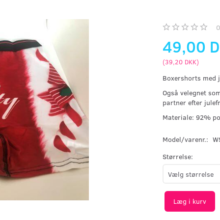
49,00 
(
39,20 DKK
)
Boxershorts med j
Også velegnet som 
partner efter julef
Materiale: 92% po
Model/varenr.:
W
Størrelse:
Læg i kurv