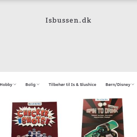
Isbussen.dk
Hobby
Bolig
Tilbehør til Is & Slushice
Børn/Disney