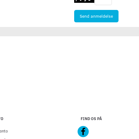
Send anmeldelse
TO
FIND OS PÅ
onto