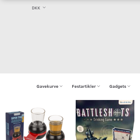
DKK
Gavekurve
Festartikler
Gadgets