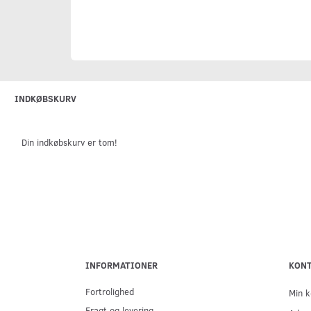
INDKØBSKURV
Din indkøbskurv er tom!
INFORMATIONER
KON
Fortrolighed
Min k
Fragt og levering