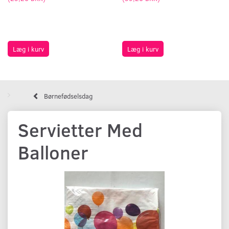
Læg i kurv
Læg i kurv
Børnefødselsdag
Servietter Med
Balloner