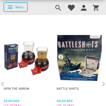
Menu
Skifte navigation
SPIN THE ARROW
BATTLE SHOTS
29,00 DKK
49,00 DKK
(
23,20 DKK
)
(
39,20 DKK
)