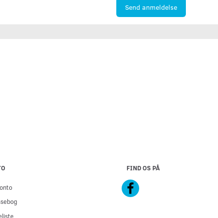
Send anmeldelse
TO
FIND OS PÅ
onto
ssebog
liste