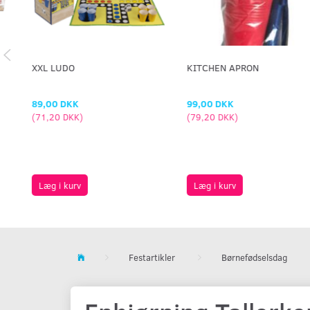
XXL LUDO
KITCHEN APRON
89,00 DKK
99,00 DKK
(
71,20 DKK
)
(
79,20 DKK
)
Læg i kurv
Læg i kurv
Festartikler
Børnefødselsdag