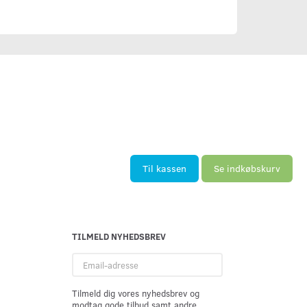
Til kassen
Se indkøbskurv
TILMELD NYHEDSBREV
Email-
adresse
Tilmeld dig vores nyhedsbrev og
modtag gode tilbud samt andre