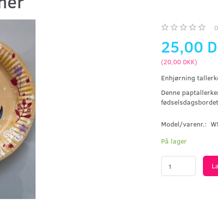
ner
25,00 
(
20,00 DKK
)
Enhjørning tallerk
Denne paptallerken
fødselsdagsbordet
Model/varenr.:
W
På lager
L