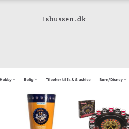
Isbussen.dk
Hobby
Bolig
Tilbehør til Is & Slushice
Børn/Disney