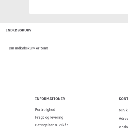
INDKØBSKURV
Din indkøbskurv er tom!
INFORMATIONER
KON
Fortrolighed
Min k
Fragt og levering
Adre
Betingelser & Vilkår
Ønske