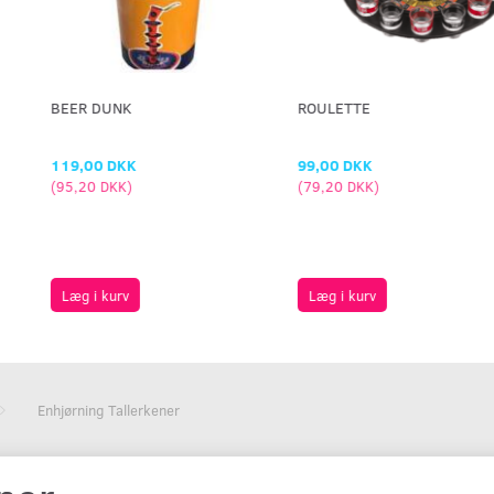
BEER DUNK
ROULETTE
119,00 DKK
99,00 DKK
(
95,20 DKK
)
(
79,20 DKK
)
Læg i kurv
Læg i kurv
Enhjørning Tallerkener