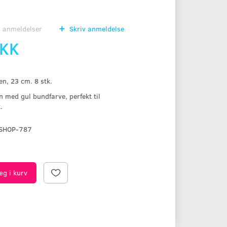
0
anmeldelser
Skriv anmeldelse
DKK
en, 23 cm. 8 stk.
 med gul bundfarve, perfekt til
.
SHOP-787
æg i kurv