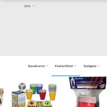
DKK
Gavekurve
Festartikler
Gadgets