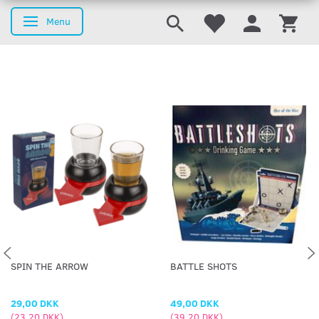
Menu
Skifte navigation
SPIN THE ARROW
BATTLE SHOTS
29,00 DKK
49,00 DKK
(
23,20 DKK
)
(
39,20 DKK
)