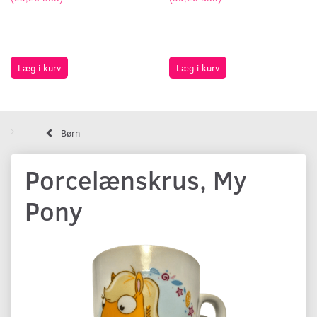
Læg i kurv
Læg i kurv
Børn
Porcelænskrus, My
Pony