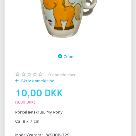
Zoom
0
anmeldelser
Skriv anmeldelse
10,00 DKK
(
8,00 DKK
)
Porcelænskrus, My Pony
Ca. 8 x 7 cm.
Model/varenr.:
WSHOP-729