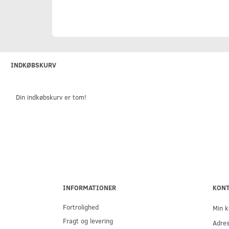
INDKØBSKURV
Din indkøbskurv er tom!
INFORMATIONER
KON
Fortrolighed
Min k
Fragt og levering
Adre