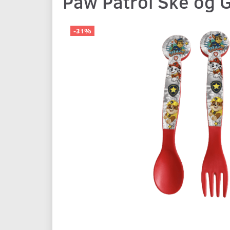
Paw Patrol Ske og G
-31%