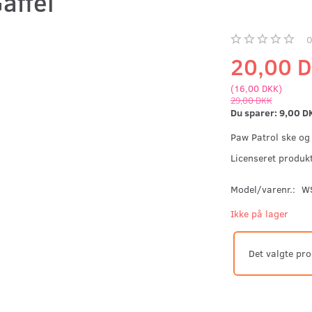
affel
20,00 
(
16,00 DKK
)
29,00 DKK
Du sparer:
9,00 D
Paw Patrol ske og 
Licenseret produk
Model/varenr.:
W
Ikke på lager
Det valgte pro