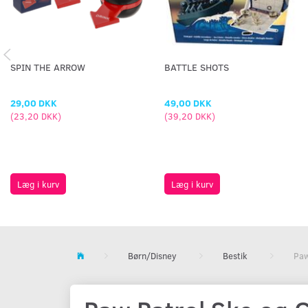
SPIN THE ARROW
BATTLE SHOTS
29,00 DKK
49,00 DKK
(
23,20 DKK
)
(
39,20 DKK
)
Læg i kurv
Læg i kurv
Børn/Disney
Bestik
Paw