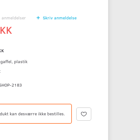
0
anmeldelser
Skriv anmeldelse
DKK
KK
gaffel, plastik
t
SHOP-2183
dukt kan desværre ikke bestilles.