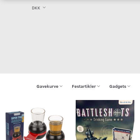
DKK
Gavekurve
Festartikler
Gadgets