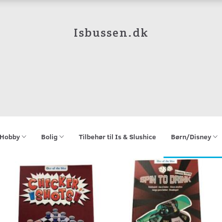
Isbussen.dk
Hobby
Bolig
Tilbehør til Is & Slushice
Børn/Disney