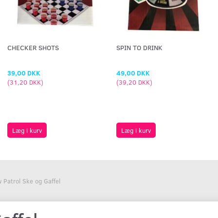
CHECKER SHOTS
SPIN TO DRINK
39,00 DKK
49,00 DKK
(
31,20 DKK
)
(
39,20 DKK
)
Læg i kurv
Læg i kurv
 Patrol Ske og Gaffel