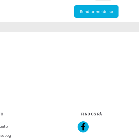
Send anmeldelse
TO
FIND OS PÅ
onto
ssebog