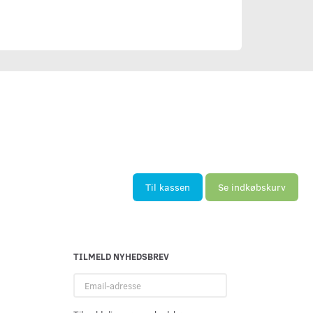
Til kassen
Se indkøbskurv
TILMELD NYHEDSBREV
Email-
adresse