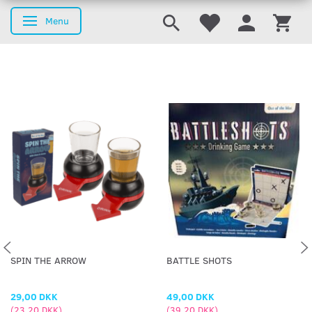
Menu
Skifte navigation
SPIN THE ARROW
BATTLE SHOTS
29,00 DKK
49,00 DKK
(
23,20 DKK
)
(
39,20 DKK
)