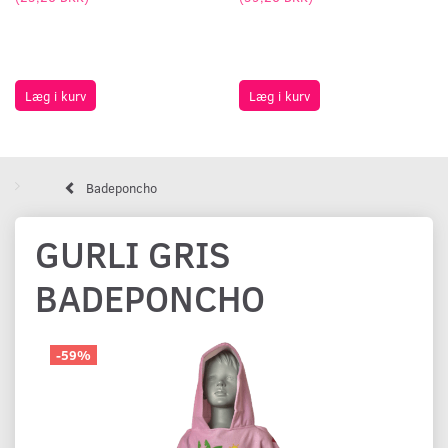
Læg i kurv
Læg i kurv
Badeponcho
GURLI GRIS
BADEPONCHO
-59%