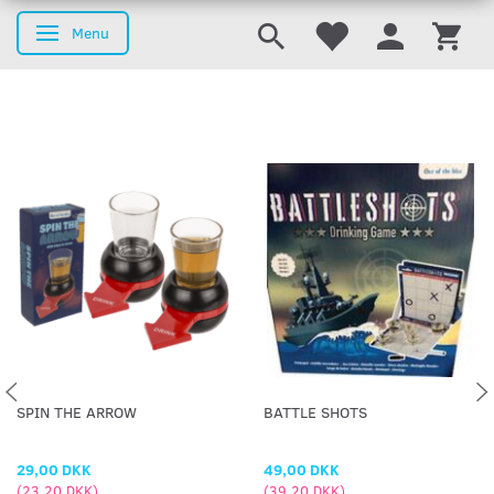
Menu
Skifte navigation
SPIN THE ARROW
BATTLE SHOTS
29,00 DKK
49,00 DKK
(
23,20 DKK
)
(
39,20 DKK
)