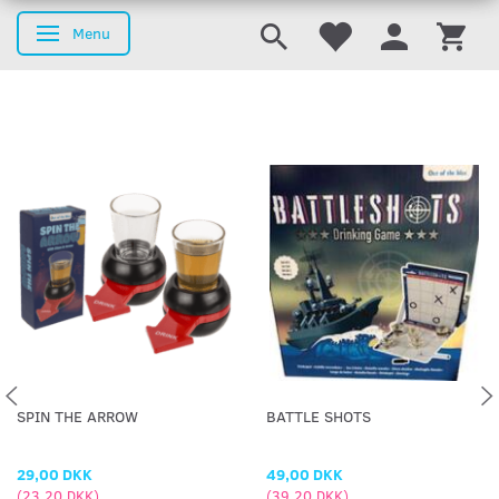
Menu
Skifte navigation
SPIN THE ARROW
BATTLE SHOTS
29,00 DKK
49,00 DKK
(
23,20 DKK
)
(
39,20 DKK
)