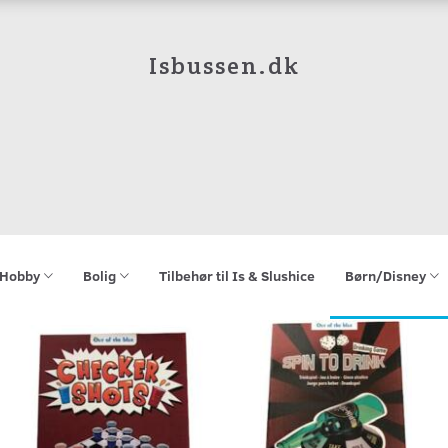
Isbussen.dk
Hobby
Bolig
Tilbehør til Is & Slushice
Børn/Disney