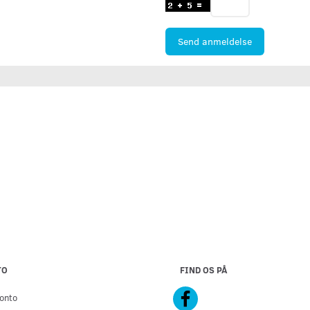
Send anmeldelse
TO
FIND OS PÅ
onto