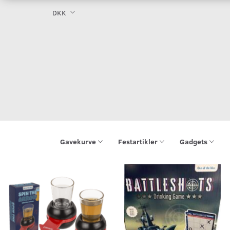
DKK
Gavekurve
Festartikler
Gadgets