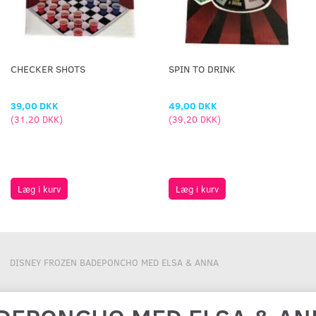
CHECKER SHOTS
SPIN TO DRINK
39,00 DKK
49,00 DKK
(
31,20 DKK
)
(
39,20 DKK
)
Læg i kurv
Læg i kurv
DISNEY FROZEN BADEPONCHO MED ELSA & ANNA