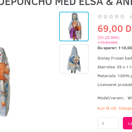
DEPONCHO MED ELSA & A
69,00 
(
55,20 DKK
)
179,00 DKK
Du sparer:
110,0
Disney Frozen ba
Størrelse: 55 x 1
Materiale: 100% p
Licenseret produk
Model/varenr.:
W
Kun få stk. tilbage
L