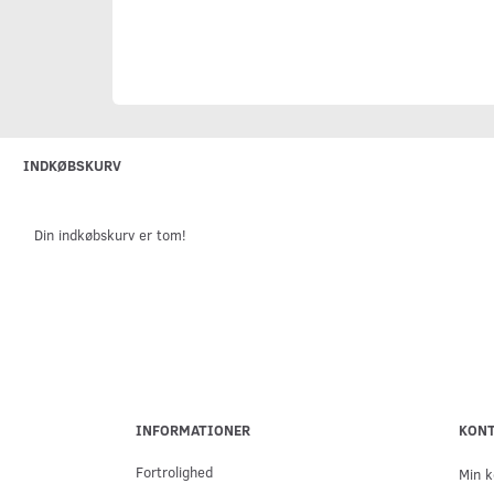
INDKØBSKURV
Din indkøbskurv er tom!
INFORMATIONER
KON
Fortrolighed
Min k