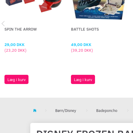
SPIN THE ARROW
BATTLE SHOTS
29,00 DKK
49,00 DKK
(
23,20 DKK
)
(
39,20 DKK
)
Læg i kurv
Læg i kurv
Børn/Disney
Badeponcho