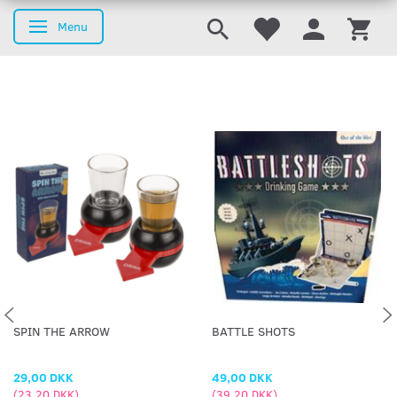
Menu
Skifte navigation
SPIN THE ARROW
BATTLE SHOTS
29,00 DKK
49,00 DKK
(
23,20 DKK
)
(
39,20 DKK
)